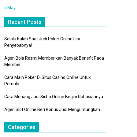
« May
Recent Posts
Selalu Kalah Saat Judi Poker Online? Ini
Penyebabnya!
Agen Bola Resmi Memberikan Banyak Benefit Pada
Member
Cara Main Poker Di Situs Casino Online Untuk
Pemula
Cara Menang Judi Sicbo Online Begini Rahasiahnya
Agen Slot Online Beri Bonus Judi Menguntungkan
Categories