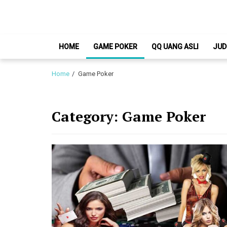
Skip
Skip
to
to
navigation
content
HOME
GAME POKER
QQ UANG ASLI
JUD
Home
Game Poker
Category:
Game Poker