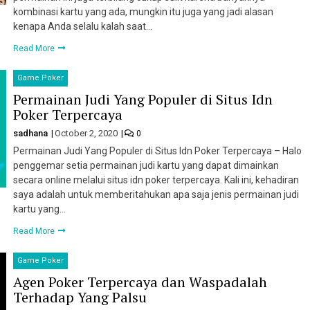
kombinasi kartu yang ada, mungkin itu juga yang jadi alasan
kenapa Anda selalu kalah saat…
Read More
Game Poker
Permainan Judi Yang Populer di Situs Idn
Poker Terpercaya
sadhana
October 2, 2020
0
Permainan Judi Yang Populer di Situs Idn Poker Terpercaya – Halo
penggemar setia permainan judi kartu yang dapat dimainkan
secara online melalui situs idn poker terpercaya. Kali ini, kehadiran
saya adalah untuk memberitahukan apa saja jenis permainan judi
kartu yang…
Read More
Game Poker
Agen Poker Terpercaya dan Waspadalah
Terhadap Yang Palsu