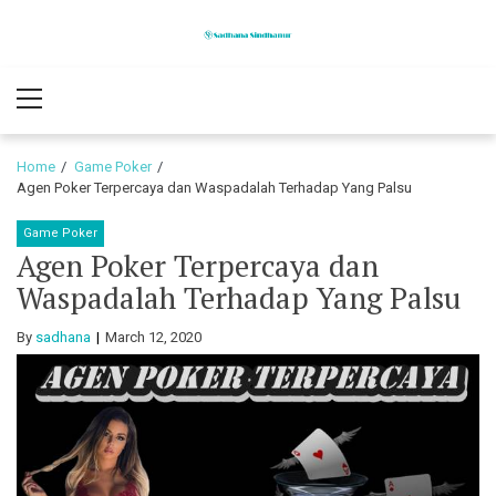
Skip
Skip
to
to
Permainan
Permainan populer yang dimainkan oleh
navigation
content
Primary
kalangan muda adalah texas holdem
Game Poker
Menu
poker & domino qq, banyak situs judi
terbaru di Indonesia yang menggunakan
uang asli.
& Domino
Home
Game Poker
Agen Poker Terpercaya dan Waspadalah Terhadap Yang Palsu
QQ Uang
Game Poker
Asli Terbaru
Agen Poker Terpercaya dan
Waspadalah Terhadap Yang Palsu
Indonesia
By
sadhana
March 12, 2020