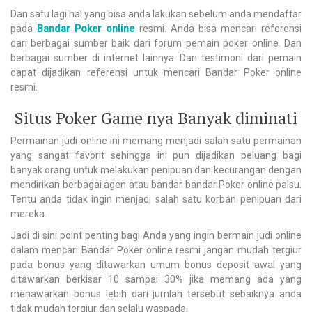
Dan satu lagi hal yang bisa anda lakukan sebelum anda mendaftar
pada
Bandar Poker online
resmi. Anda bisa mencari referensi
dari berbagai sumber baik dari forum pemain poker online. Dan
berbagai sumber di internet lainnya. Dan testimoni dari pemain
dapat dijadikan referensi untuk mencari Bandar Poker online
resmi.
Situs Poker Game nya Banyak diminati
Permainan judi online ini memang menjadi salah satu permainan
yang sangat favorit sehingga ini pun dijadikan peluang bagi
banyak orang untuk melakukan penipuan dan kecurangan dengan
mendirikan berbagai agen atau bandar bandar Poker online palsu.
Tentu anda tidak ingin menjadi salah satu korban penipuan dari
mereka.
Jadi di sini point penting bagi Anda yang ingin bermain judi online
dalam mencari Bandar Poker online resmi jangan mudah tergiur
pada bonus yang ditawarkan umum bonus deposit awal yang
ditawarkan berkisar 10 sampai 30% jika memang ada yang
menawarkan bonus lebih dari jumlah tersebut sebaiknya anda
tidak mudah tergiur dan selalu waspada.