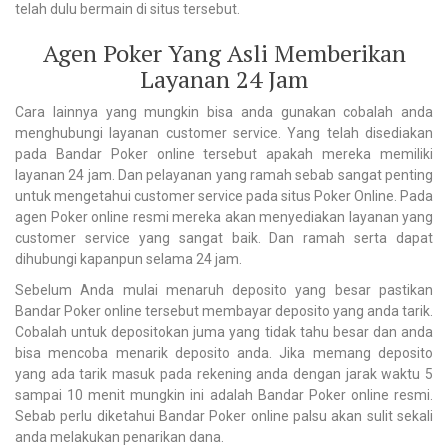
telah dulu bermain di situs tersebut.
Agen Poker Yang Asli Memberikan
Layanan 24 Jam
Cara lainnya yang mungkin bisa anda gunakan cobalah anda
menghubungi layanan customer service. Yang telah disediakan
pada Bandar Poker online tersebut apakah mereka memiliki
layanan 24 jam. Dan pelayanan yang ramah sebab sangat penting
untuk mengetahui customer service pada situs Poker Online. Pada
agen Poker online resmi mereka akan menyediakan layanan yang
customer service yang sangat baik. Dan ramah serta dapat
dihubungi kapanpun selama 24 jam.
Sebelum Anda mulai menaruh deposito yang besar pastikan
Bandar Poker online tersebut membayar deposito yang anda tarik.
Cobalah untuk depositokan juma yang tidak tahu besar dan anda
bisa mencoba menarik deposito anda. Jika memang deposito
yang ada tarik masuk pada rekening anda dengan jarak waktu 5
sampai 10 menit mungkin ini adalah Bandar Poker online resmi.
Sebab perlu diketahui Bandar Poker online palsu akan sulit sekali
anda melakukan penarikan dana.