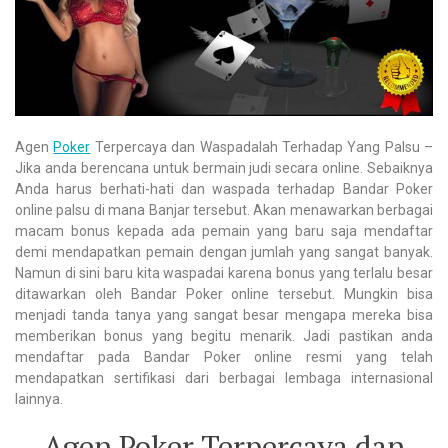
Agen
Poker
Terpercaya dan Waspadalah Terhadap Yang Palsu –
Jika anda berencana untuk bermain judi secara online. Sebaiknya
Anda harus berhati-hati dan waspada terhadap Bandar Poker
online palsu di mana Banjar tersebut. Akan menawarkan berbagai
macam bonus kepada ada pemain yang baru saja mendaftar
demi mendapatkan pemain dengan jumlah yang sangat banyak.
Namun di sini baru kita waspadai karena bonus yang terlalu besar
ditawarkan oleh Bandar Poker online tersebut. Mungkin bisa
menjadi tanda tanya yang sangat besar mengapa mereka bisa
memberikan bonus yang begitu menarik. Jadi pastikan anda
mendaftar pada Bandar Poker online resmi yang telah
mendapatkan sertifikasi dari berbagai lembaga internasional
lainnya.
Agen Poker Terpercaya dan