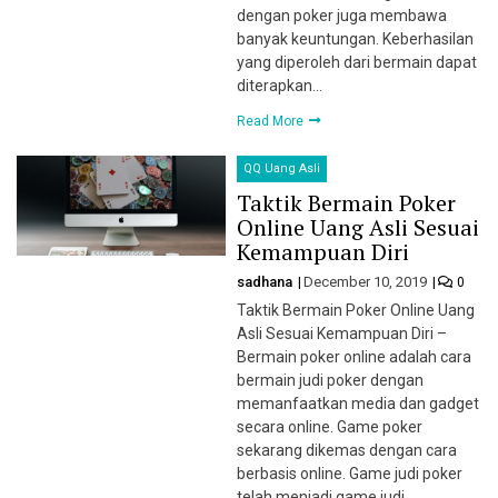
dengan poker juga membawa
banyak keuntungan. Keberhasilan
yang diperoleh dari bermain dapat
diterapkan…
Read More
QQ Uang Asli
Taktik Bermain Poker
Online Uang Asli Sesuai
Kemampuan Diri
sadhana
December 10, 2019
0
Taktik Bermain Poker Online Uang
Asli Sesuai Kemampuan Diri –
Bermain poker online adalah cara
bermain judi poker dengan
memanfaatkan media dan gadget
secara online. Game poker
sekarang dikemas dengan cara
berbasis online. Game judi poker
telah menjadi game judi…