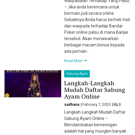
Waspadalah Terhadap Yang Palsu
– Jika anda berencana untuk
bermain judi secara online.
Sebaiknya Anda harus berhati-hati
dan waspada terhadap Bandar
Poker online palsu di mana Banjar
tersebut. Akan menawarkan
berbagai macam bonus kepada
ada pemain…
Read More
Sabung Ayam
Langkah-Langkah
Mudah Daftar Sabung
Ayam Online
sadhana
February 7, 2020
0
Langkah-Langkah Mudah Daftar
Sabung Ayam Online –
Mendambakan kemenngan
adalah hal yang mungkin banyak