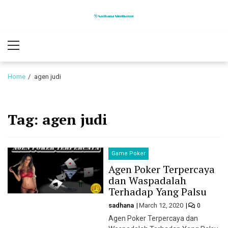
Skip
Skip
to
to
Permainan
Permainan populer yang dimainkan oleh
navigation
content
Primary
kalangan muda adalah texas holdem
Game Poker
Menu
poker & domino qq, banyak situs judi
terbaru di Indonesia yang menggunakan
uang asli.
& Domino
Home
agen judi
QQ Uang
Tag:
agen judi
Asli Terbaru
Indonesia
Game Poker
Agen Poker Terpercaya
dan Waspadalah
Terhadap Yang Palsu
sadhana
March 12, 2020
0
Agen Poker Terpercaya dan