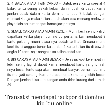
4 BALAK ATAU TWIN CARDS – Untuk jenis kartu spesial 4
balak tentu sering sekali keluar dan mudah di dapat karna
jumlah balak dalam kartu domino itu ada 7 balak dengan
mencari 4 saja maka kalian sudah akan bisa menang melawan
player lain serta mendpat bonus jackpot nya.
SMALL CARDS ATAU MURNI KECIL – Murni kecil sering kali di
dapatkan ketika player domino qq pertama kali mendapat 3
kartu peluang murni biasa nya sudah terlihat. Dimana murni
kecil itu di anggap benar kalau dari 4 kartu kalian itu di bawah
angka 10 tentu saja sangat bisa kalian andal kan.
BIG CARDS ATAU MURNI BESAR – Jenis jackpot ke empat ini
lebih sering lagi di dapat karna mendapat kartu yang jumlah
nnya besar tentu saja akan membuat banyak pemain domino
itu menjadi senang. Karna harapan untuk menang lebih besar.
Dengan jumlah 4 kartu di tangan anda tidak kurang dari jumlah
39.
Transaksi mendapat jackpor di domino
kiu kiu online