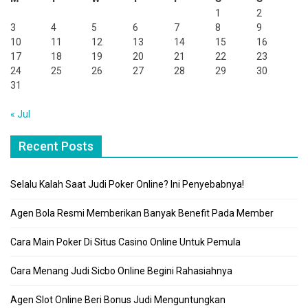
1
2
3
4
5
6
7
8
9
10
11
12
13
14
15
16
17
18
19
20
21
22
23
24
25
26
27
28
29
30
31
« Jul
Recent Posts
Selalu Kalah Saat Judi Poker Online? Ini Penyebabnya!
Agen Bola Resmi Memberikan Banyak Benefit Pada Member
Cara Main Poker Di Situs Casino Online Untuk Pemula
Cara Menang Judi Sicbo Online Begini Rahasiahnya
Agen Slot Online Beri Bonus Judi Menguntungkan