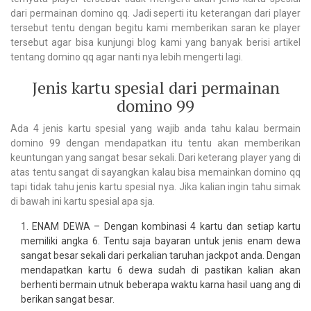
dari permainan domino qq. Jadi seperti itu keterangan dari player
tersebut tentu dengan begitu kami memberikan saran ke player
tersebut agar bisa kunjungi blog kami yang banyak berisi artikel
tentang domino qq agar nanti nya lebih mengerti lagi.
Jenis kartu spesial dari permainan
domino 99
Ada 4 jenis kartu spesial yang wajib anda tahu kalau bermain
domino 99 dengan mendapatkan itu tentu akan memberikan
keuntungan yang sangat besar sekali. Dari keterang player yang di
atas tentu sangat di sayangkan kalau bisa memainkan domino qq
tapi tidak tahu jenis kartu spesial nya. Jika kalian ingin tahu simak
di bawah ini kartu spesial apa sja.
ENAM DEWA – Dengan kombinasi 4 kartu dan setiap kartu
memiliki angka 6. Tentu saja bayaran untuk jenis enam dewa
sangat besar sekali dari perkalian taruhan jackpot anda. Dengan
mendapatkan kartu 6 dewa sudah di pastikan kalian akan
berhenti bermain utnuk beberapa waktu karna hasil uang ang di
berikan sangat besar.