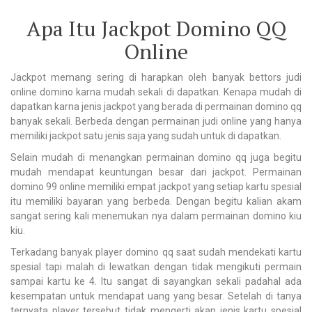
Apa Itu Jackpot Domino QQ
Online
Jackpot memang sering di harapkan oleh banyak bettors judi
online domino karna mudah sekali di dapatkan. Kenapa mudah di
dapatkan karna jenis jackpot yang berada di permainan domino qq
banyak sekali. Berbeda dengan permainan judi online yang hanya
memiliki jackpot satu jenis saja yang sudah untuk di dapatkan.
Selain mudah di menangkan permainan domino qq juga begitu
mudah mendapat keuntungan besar dari jackpot. Permainan
domino 99 online memiliki empat jackpot yang setiap kartu spesial
itu memiliki bayaran yang berbeda. Dengan begitu kalian akam
sangat sering kali menemukan nya dalam permainan domino kiu
kiu.
Terkadang banyak player domino qq saat sudah mendekati kartu
spesial tapi malah di lewatkan dengan tidak mengikuti permain
sampai kartu ke 4. Itu sangat di sayangkan sekali padahal ada
kesempatan untuk mendapat uang yang besar. Setelah di tanya
ternyata player tersebut tidak mengerti akan jenis kartu spesial