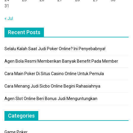
31
« Jul
Recent Posts
Selalu Kalah Saat Judi Poker Online? Ini Penyebabnya!
Agen Bola Resmi Memberikan Banyak Benefit Pada Member
Cara Main Poker Di Situs Casino Online Untuk Pemula
Cara Menang Judi Sicbo Online Begini Rahasiahnya
Agen Slot Online Beri Bonus Judi Menguntungkan
Categories
Game Poker